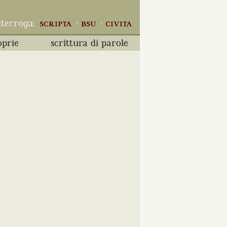
nterroga:
scripta
·
bsu
·
civita
oprie
scrittura di parole