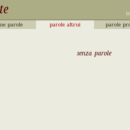
te
i
me parole
parole altrui
parole pr
senza parole