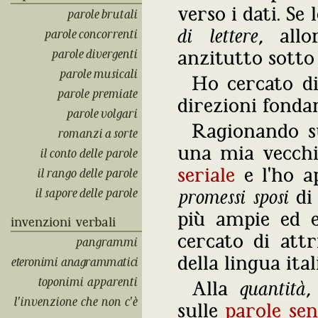
verso i dati. Se
parole brutali
di lettere
, allo
parole concorrenti
parole divergenti
anzitutto sotto
parole musicali
Ho cercato d
parole premiate
direzioni fondam
parole volgari
Ragionando s
romanzi a sorte
una mia vecchi
il conto delle parole
seriale
e l'ho a
il rango delle parole
il sapore delle parole
promessi sposi
d
più ampie ed e
invenzioni verbali
cercato di attr
pangrammi
della lingua it
eteronimi anagrammatici
toponimi apparenti
Alla
quantità
,
l'invenzione che non c'è
sulle
parole sen