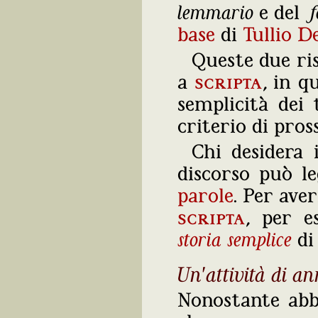
lemmario
e del
f
base
di
Tullio 
Queste due ris
a
scripta
, in q
semplicità dei 
criterio di pros
Chi desidera 
discorso può l
parole
. Per ave
scripta
, per 
storia semplice
d
Un'attività di a
Nonostante abbi