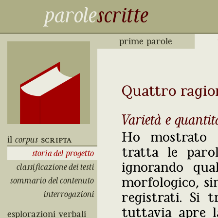
parole
scritte
prime parole
Quattro ragio
Varietà e quantit
Ho mostrato 
il
corpus
scripta
tratta le paro
storia del progetto
ignorando qual
classificazione dei testi
morfologico, si
sommario del contenuto
interrogazioni
registrati. Si 
tuttavia apre 
esplorazioni verbali