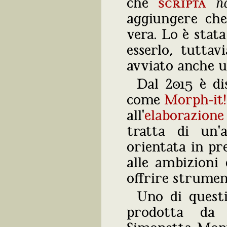
che
scripta
n
aggiungere che
vera. Lo è stat
esserlo, tutta
avviato anche u
Dal 2015 è di
come
Morph-it!
all'
elaborazione
tratta di un'a
orientata in pr
alle ambizioni
offrire strument
Uno di quest
prodotta da 