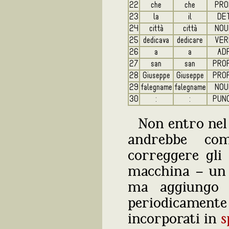
22
che
che
PRO
23
la
il
DE
24
città
città
NOU
25
dedicava
dedicare
VER
26
a
a
AD
27
san
san
PRO
28
Giuseppe
Giuseppe
PRO
29
falegname
falegname
NOU
30
:
:
PUN
Non entro nel
andrebbe co
correggere gli 
macchina ‒ un 
ma aggiungo
periodicament
incorporati in
s