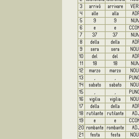
3
arrivò
arrivare
VER
4
alle
alla
AD
5
9
9
NU
6
e
e
CCO
7
37
37
NU
8
della
della
AD
9
sera
sera
NOU
10
del
del
AD
11
18
18
NU
12
marzo
marzo
NOU
13
,
,
PUN
14
sabato
sabato
NOU
15
,
,
PUN
16
vigilia
vigilia
NOU
17
della
della
AD
18
rutilante
rutilante
AD
19
e
e
CCO
20
rombante
rombante
AD
21
festa
festa
NOU