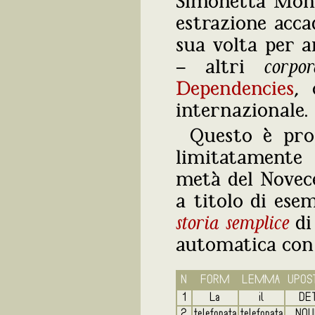
Simonetta Mont
estrazione acca
sua volta per 
‒ altri
corpor
Dependencies
, 
internazionale.
Questo è pro
limitatamente
metà del Novece
a titolo di esem
storia semplice
d
automatica co
N
FORM
LEMMA
UPOS
1
La
il
DE
2
telefonata
telefonata
NOU