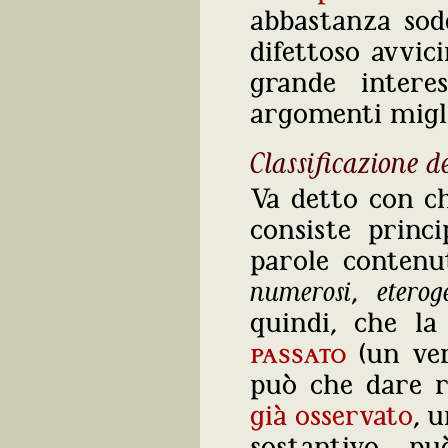
abbastanza sod
difettoso avvi
grande intere
argomenti migli
Classificazione de
Va detto con ch
consiste princi
parole contenu
numerosi
,
eterog
quindi, che l
passato
(un ver
può che dare ri
già osservato
, 
sostantivo ‒ può